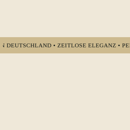
UTSCHLAND • ZEITLOSE ELEGANZ • PERFEKT