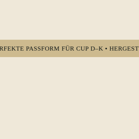
E PASSFORM FÜR CUP D–K • HERGESTELLT 